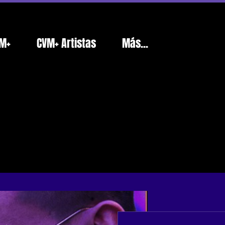
M+
CVM+ Artistas
Más...